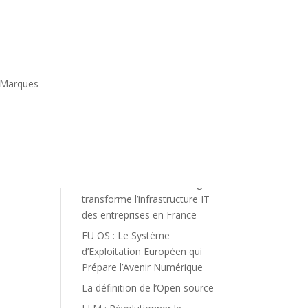
r
Marques
Articles récents
Dioki en 2025 : +100
entreprises accompagnées
dans la transformation de
leur infrastructure IT
Comment Dioki Technologies
transforme l’infrastructure IT
des entreprises en France
EU OS : Le Système
d’Exploitation Européen qui
Prépare l’Avenir Numérique
La définition de l’Open source