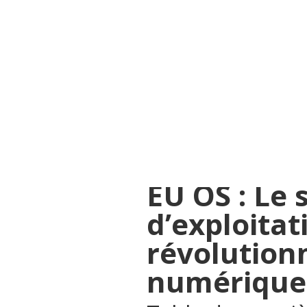
EU OS : Le Système d’Expl
Numérique
par
Amadou LAM
|
Avr 6, 2025
|
Open source
EU OS : Le
d’exploita
révolution
numérique