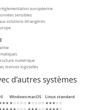
la réglementation européenne
données sensibles
aux solutions étrangères
Europe
c
antie
rmatiques
structure numérique
s licences logicielles
ec d’autres systèmes
OS
Windows
macOS
Linux standard
★★★
★☆☆☆☆
★☆☆☆☆
★★★☆☆
★★★
★★☆☆☆
★★★☆☆
★★★★☆