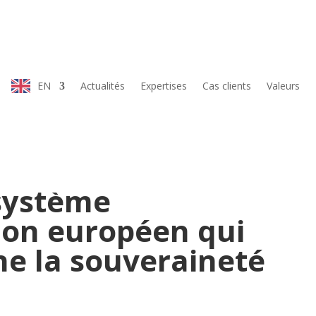
oitation Européen qui Prépare l’Aveni
EN
Actualités
Expertises
Cas clients
Valeurs
 système
tion européen qui
ne la souveraineté