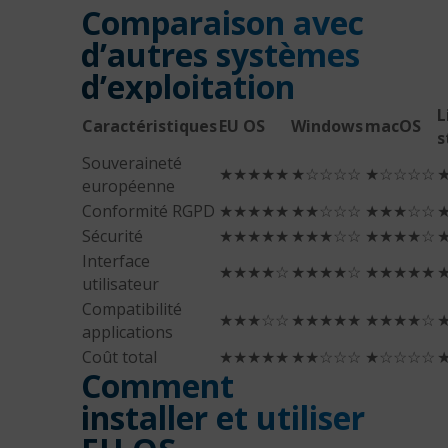
Comparaison avec
d’autres systèmes
d’exploitation
L
Caractéristiques
EU OS
Windows
macOS
s
Souveraineté
★★★★★
★☆☆☆☆
★☆☆☆☆
européenne
Conformité RGPD
★★★★★
★★☆☆☆
★★★☆☆
Sécurité
★★★★★
★★★☆☆
★★★★☆
Interface
★★★★☆
★★★★☆
★★★★★
utilisateur
Compatibilité
★★★☆☆
★★★★★
★★★★☆
applications
Coût total
★★★★★
★★☆☆☆
★☆☆☆☆
Comment
installer et utiliser