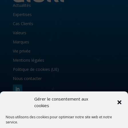
Actualités
Expertises
Cas Clients
Valeurs
Marques
Vie privée
Mentions légales
Politique de cookies (UE)
Nous contacter
Gérer le consentement aux
S’abonner à notre newsletter
cookies
Nous utilisons des cookies pour optimiser notre site web et notre
service.