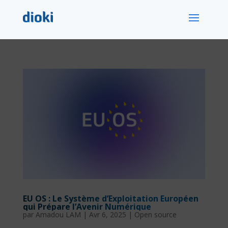
EU OS : Le Système d’Exploitation Européen
qui Prépare l’Avenir Numérique
par
Amadou LAM
|
Avr 6, 2025
|
Open source