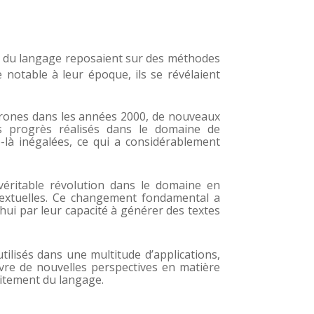
e du langage reposaient sur des méthodes
e notable à leur époque, ils se révélaient
urones dans les années 2000, de nouveaux
s progrès réalisés dans le domaine de
-là inégalées, ce qui a considérablement
éritable révolution dans le domaine en
extuelles. Ce changement fondamental a
hui par leur capacité à générer des textes
ilisés dans une multitude d’applications,
uvre de nouvelles perspectives en matière
aitement du langage.