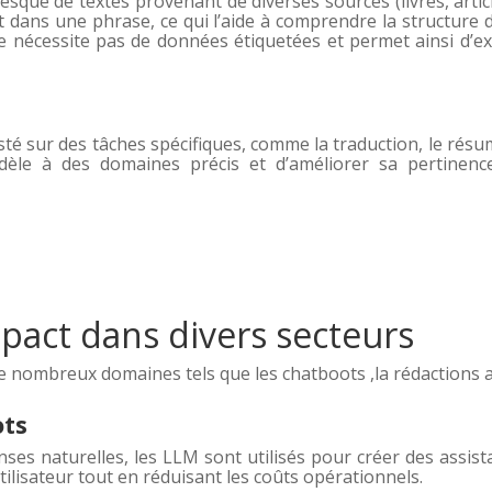
que de textes provenant de diverses sources (livres, articles
dans une phrase, ce qui l’aide à comprendre la structure d
e nécessite pas de données étiquetées et permet ainsi d’e
usté sur des tâches spécifiques, comme la traduction, le rés
dèle à des domaines précis et d’améliorer sa pertinence
mpact dans divers secteurs
 nombreux domaines tels que les chatboots ,la rédactions a
ots
ses naturelles, les LLM sont utilisés pour créer des assis
utilisateur tout en réduisant les coûts opérationnels.