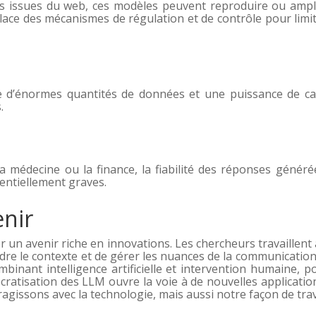
es issues du web, ces modèles peuvent reproduire ou ampli
place des mécanismes de régulation et de contrôle pour limit
 d’énormes quantités de données et une puissance de cal
.
la médecine ou la finance, la fiabilité des réponses génér
entiellement graves.
enir
r un avenir riche en innovations. Les chercheurs travaillen
 le contexte et de gérer les nuances de la communication h
inant intelligence artificielle et intervention humaine, p
mocratisation des LLM ouvre la voie à de nouvelles applicati
agissons avec la technologie, mais aussi notre façon de tra