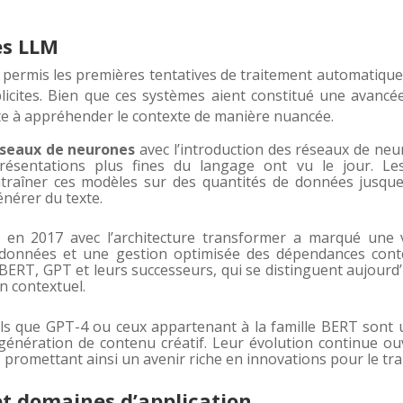
des LLM
 permis les premières tentatives de traitement automatiqu
xplicites. Bien que ces systèmes aient constitué une avancé
inte à appréhender le contexte de manière nuancée.
seaux de neurones
avec l’introduction des réseaux de ne
résentations plus fines du langage ont vu le jour. Le
traîner ces modèles sur des quantités de données jusque
nérer du texte.
en 2017 avec l’architecture transformer a marqué une v
s données et une gestion optimisée des dépendances cont
 BERT, GPT et leurs successeurs, qui se distinguent aujourd’
an contextuel.
s que GPT-4 ou ceux appartenant à la famille BERT sont ut
 génération de contenu créatif. Leur évolution continue o
 promettant ainsi un avenir riche en innovations pour le tr
 et domaines d’application