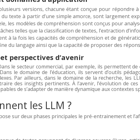
plusieurs versions, chacune étant conçue pour répondre à d
 du texte à partir d’une simple amorce, sont largement expl
èle, les modèles de compréhension sont conçus pour analyser
âches telles que la classification de textes, l’extraction d’in
nt à la fois les capacités de compréhension et de génération
fine du langage ainsi que la capacité de proposer des répon
 et perspectives d’avenir
Dans le secteur commercial, par exemple, ils permettent de c
. Dans le domaine de l’éducation, ils servent d’outils pédag
xes. Par ailleurs, dans le domaine de la recherche, les L
raire des insights pertinents. À l’avenir, l’évolution de c
apables de s’adapter de manière dynamique aux contextes spéc
nnent les LLM ?
se sur deux phases principales le pré-entrainement et l’aff