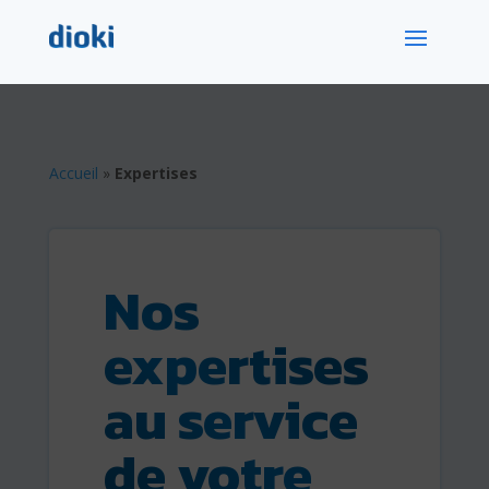
Accueil
»
Expertises
Nos
expertises
au service
de votre