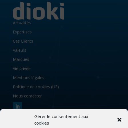
Actualités
Expertises
Cas Clients
Valeurs
Marques
Vie privée
Mentions légales
Politique de cookies (UE)
Nous contacter
Gérer le consentement aux
S’abonner à notre newsletter
cookies